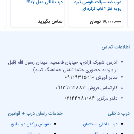
ر
درب ضد سرقت طوسی تیره
درب اتاقی مدل R107
درب
رویه فلز ۲ قاب کرکره ای
17,000,000 تومان
تماس بگیرید
,000
اطلاعات تماس
آدرس:
شهرک آزادی، خیابان فاطمیه، میدان رسول الله (قبل
از بازدید حضوری حتما تلفنی هماهنگ کنید)
مدیر فروش
09129315210
کارشناس فروش
09129212883
دفتر مرکزی
02144781084
درب داخلی
خدمات راسان درب + قوانین
درب داخلی ساختمان
تعویض روکش درب اتاق