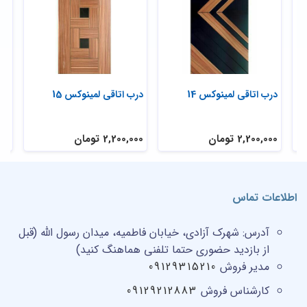
درب اتاقی لمینوکس 14
درب اتاقی لمینوکس 15
درب
2,200,000 تومان
2,200,000 تومان
,000
اطلاعات تماس
آدرس:
شهرک آزادی، خیابان فاطمیه، میدان رسول الله (قبل
از بازدید حضوری حتما تلفنی هماهنگ کنید)
مدیر فروش
09129315210
کارشناس فروش
09129212883