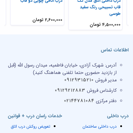
درب نردبانی اتاق رویه سفید
درب داخلی اتاق مدل تک
درب ات
رنگ مدل R35
قاب تسبیحی رنگ سفید
طوسی
9,900,000 تومان
2,600,000 
4,500,000 تومان
اطلاعات تماس
آدرس:
شهرک آزادی، خیابان فاطمیه، میدان رسول الله (قبل
از بازدید حضوری حتما تلفنی هماهنگ کنید)
مدیر فروش
09129315210
کارشناس فروش
09129212883
دفتر مرکزی
02144781084
درب داخلی
خدمات راسان درب + قوانین
درب داخلی ساختمان
تعویض روکش درب اتاق