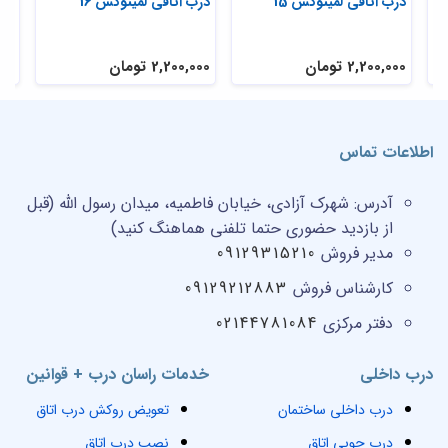
درب اتاقی لمینوکس 15
درب اتاقی لمینوکس 16
مدل
سف
2,200,000 تومان
2,200,000 تومان
,000
اطلاعات تماس
آدرس:
شهرک آزادی، خیابان فاطمیه، میدان رسول الله (قبل
از بازدید حضوری حتما تلفنی هماهنگ کنید)
مدیر فروش
09129315210
کارشناس فروش
09129212883
دفتر مرکزی
02144781084
درب داخلی
خدمات راسان درب + قوانین
درب داخلی ساختمان
تعویض روکش درب اتاق
درب چوبی اتاق
نصب درب اتاق