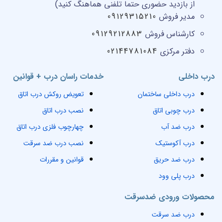
از بازدید حضوری حتما تلفنی هماهنگ کنید)
مدیر فروش
09129315210
کارشناس فروش
09129212883
دفتر مرکزی
02144781084
درب داخلی
خدمات راسان درب + قوانین
درب داخلی ساختمان
تعویض روکش درب اتاق
درب چوبی اتاق
نصب درب اتاق
درب ضد آب
چهارچوب فلزی درب اتاق
درب آکوستیک
نصب درب ضد سرقت
درب ضد حریق
قوانین و مقررات
درب پلی وود
محصولات ورودی ضدسرقت
درب ضد سرقت