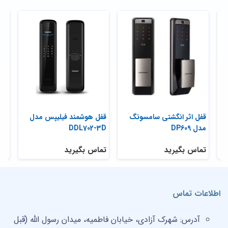
ل
قفل اثر انگشتی سامسونگ
قفل هوشمند فیلیپس مدل
قف
مدل DP609
DDL702-3D
00
تماس بگیرید
تماس بگیرید
تم
اطلاعات تماس
آدرس:
شهرک آزادی، خیابان فاطمیه، میدان رسول الله (قبل