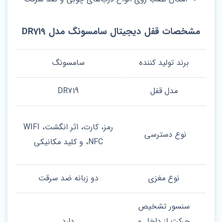
مشخصات قفل دیجیتال سامسونگ مدل DR719
برند تولید کننده
سامسونگ
مدل قفل
DR719
رمز، کارت، اثر انگشت، WIFI
نوع دسترسی
،NFC و کلید مکانیکی
نوع مغزی
دو زبانه ضد سرقت
سنسور تشخیص
حرکت از داخل و
دارد