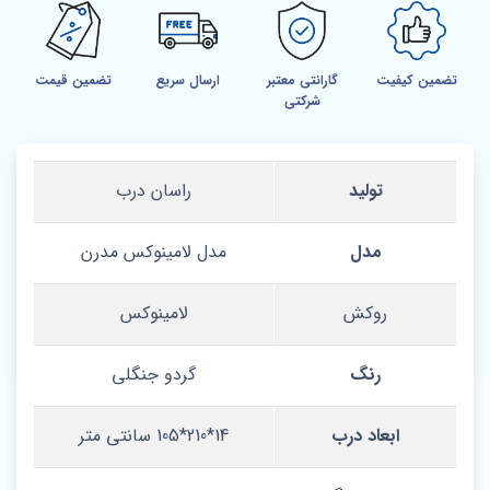
تضمین کیفیت
گارانتی معتبر
ارسال سریع
تضمین قیمت
شرکتی
تولید
راسان درب
مدل
مدل لامینوکس مدرن
روکش
لامینوکس
رنگ
گردو جنگلی
ابعاد درب
14*210*105 سانتی متر