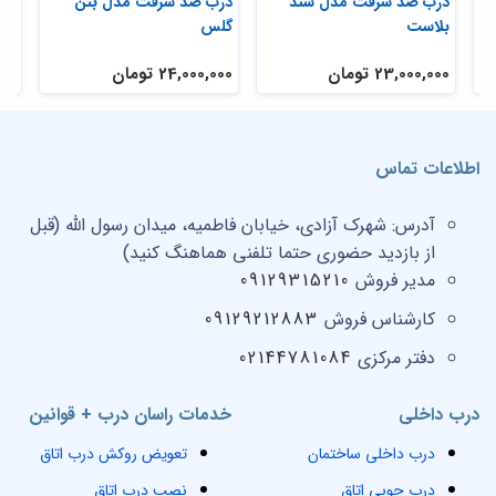
ی
درب ضد سرقت مدل سند
درب ضد سرقت مدل بتن
در
بلاست
گلس
تر
23,000,000 تومان
24,000,000 تومان
,000
اطلاعات تماس
آدرس:
شهرک آزادی، خیابان فاطمیه، میدان رسول الله (قبل
از بازدید حضوری حتما تلفنی هماهنگ کنید)
مدیر فروش
09129315210
کارشناس فروش
09129212883
دفتر مرکزی
02144781084
درب داخلی
خدمات راسان درب + قوانین
درب داخلی ساختمان
تعویض روکش درب اتاق
درب چوبی اتاق
نصب درب اتاق