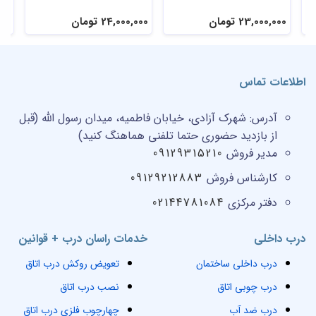
23,000,000 تومان
24,000,000 تومان
,000
اطلاعات تماس
آدرس:
شهرک آزادی، خیابان فاطمیه، میدان رسول الله (قبل
از بازدید حضوری حتما تلفنی هماهنگ کنید)
مدیر فروش
09129315210
کارشناس فروش
09129212883
دفتر مرکزی
02144781084
درب داخلی
خدمات راسان درب + قوانین
درب داخلی ساختمان
تعویض روکش درب اتاق
درب چوبی اتاق
نصب درب اتاق
درب ضد آب
چهارچوب فلزی درب اتاق