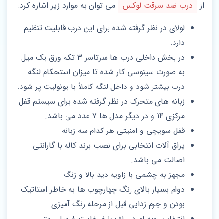
از
درب ضد سرقت لوکس
می توان به موارد زیر اشاره کرد:
لولای در نظر گرفته شده برای این درب قابلیت تنظیم
دارد.
در بخش داﺧلی درب ها ﺳﺮﺗﺎﺳﺮ 3 تکه ورق يک ﻣﯿﻞ
به صورت سینوسی ﮐﺎر ﺷﺪه تا میزان اﺳﺘﺤﮑﺎم ﻟﻨﮕﻪ
درب بیشتر شود و داخل لنگه کاملاً با یونولیت پر شود.
زبانه های متحرک در نظر گرفته شده برای سیستم قفل
مرکزی 14 و در دیگر مدل ها 7 عدد می باشد.
قفل سویچی و امنیتی هر کدام سه زبانه
یراق‌ آلات انتخابی برای نصب برند کاله با گارانتی
اصالت می باشد.
مجهز به چشمی با زاویه دید بالا و زنگ
دوام بسیار بالای رنگ چهارچوب‌ ها به خاطر استاتیک
بودن و جرم زدایی قبل از مرحله رنگ‌ آمیزی
انتخاب رویه ام دی اف با ضخامت 8 میلی متر