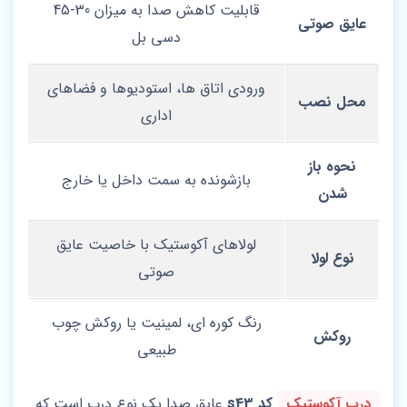
قابلیت کاهش صدا به میزان 30-45
عایق صوتی
دسی‌ بل
ورودی اتاق‌ ها، استودیوها و فضاهای
محل نصب
اداری
نحوه باز
بازشونده به سمت داخل یا خارج
شدن
لولاهای آکوستیک با خاصیت عایق
نوع لولا
صوتی
رنگ کوره‌ ای، لمینیت یا روکش چوب
روکش
طبیعی
درب آکوستیک
کد s43
عایق صدا یک نوع درب است که