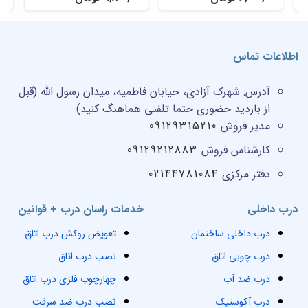
اطلاعات تماس
آدرس:
شهرک آزادی، خیابان فاطمیه، میدان رسول الله (قبل
از بازدید حضوری حتما تلفنی هماهنگ کنید)
مدیر فروش
09129315210
کارشناس فروش
09129212883
دفتر مرکزی
02144781084
درب داخلی
خدمات راسان درب + قوانین
درب داخلی ساختمان
تعویض روکش درب اتاق
درب چوبی اتاق
نصب درب اتاق
درب ضد آب
چهارچوب فلزی درب اتاق
درب آکوستیک
نصب درب ضد سرقت