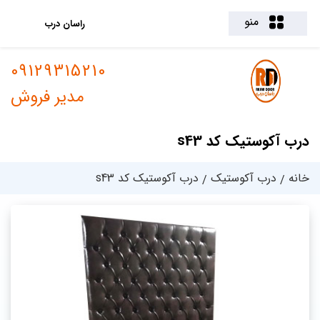
منو
راسان درب
09129315210
مدیر فروش
درب آکوستیک کد s43
خانه
درب آکوستیک
درب آکوستیک کد s43