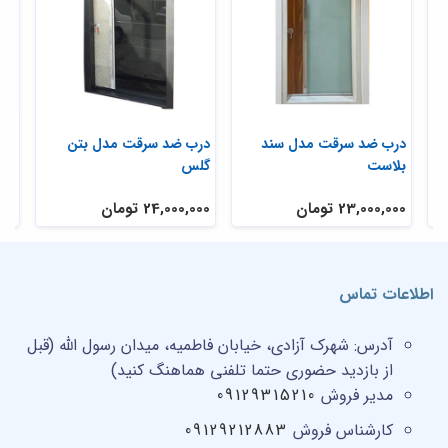
ی
درب ضد سرقت مدل سند
درب ضد سرقت مدل بتن
در
بلاست
گلس
تر
23,000,000 تومان
24,000,000 تومان
,000
اطلاعات تماس
آدرس:
شهرک آزادی، خیابان فاطمیه، میدان رسول الله (قبل
از بازدید حضوری حتما تلفنی هماهنگ کنید)
مدیر فروش
09129315210
کارشناس فروش
09129212883