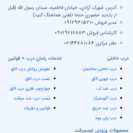
آدرس:
شهرک آزادی، خیابان فاطمیه، میدان رسول الله (قبل
از بازدید حضوری حتما تلفنی هماهنگ کنید)
مدیر فروش
09129315210
کارشناس فروش
09129212883
دفتر مرکزی
02144781084
درب داخلی
خدمات راسان درب + قوانین
درب داخلی ساختمان
تعویض روکش درب اتاق
درب چوبی اتاق
نصب درب اتاق
درب ضد آب
چهارچوب فلزی درب اتاق
درب آکوستیک
نصب درب ضد سرقت
درب ضد حریق
قوانین و مقررات
درب پلی وود
محصولات ورودی ضدسرقت