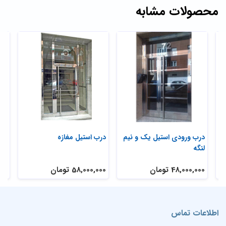
محصولات مشابه
درب ورودی استیل یک و نیم
درب استیل مغازه
در
لنگه
است
48,000,000 تومان
58,000,000 تومان
تم
اطلاعات تماس