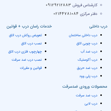
کارشناس فروش
09129212883
دفتر مرکزی
02144781084
درب داخلی
خدمات راسان درب + قوانین
درب داخلی ساختمان
تعویض روکش درب اتاق
درب چوبی اتاق
نصب درب اتاق
درب ضد آب
چهارچوب فلزی درب اتاق
درب آکوستیک
نصب درب ضد سرقت
درب ضد حریق
قوانین و مقررات
درب پلی وود
محصولات ورودی ضدسرقت
درب ضد سرقت
درب لابی