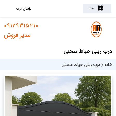
منو
راسان درب
09129315210
مدیر فروش
درب ریلی حیاط منحنی
خانه
درب ریلی حیاط منحنی