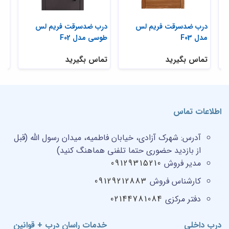
درب ضدسرقت فریم لس
درب ضدسرقت فریم لس
در
مدل F03
طوسی مدل F02
مدل 
تماس بگیرید
تماس بگیرید
تم
اطلاعات تماس
آدرس:
شهرک آزادی، خیابان فاطمیه، میدان رسول الله (قبل
از بازدید حضوری حتما تلفنی هماهنگ کنید)
مدیر فروش
09129315210
کارشناس فروش
09129212883
دفتر مرکزی
02144781084
درب داخلی
خدمات راسان درب + قوانین