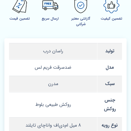
تضمین کیفیت
گارانتی معتبر
ارسال سریع
تضمین قیمت
شرکتی
تولید
راسان درب
مدل
ضدسرقت فریم لس
سبک
مدرن
جنس
روکش طبیعی بلوط
روکش
نوع رویه
8 میل ام‌دی‌اف واناچای تایلند