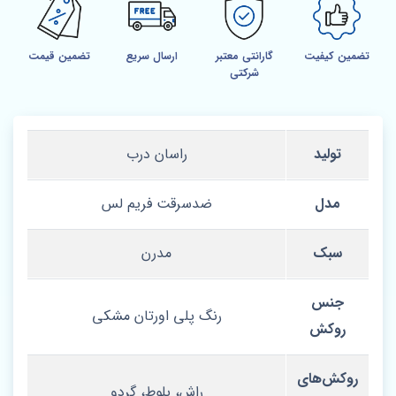
تضمین کیفیت
گارانتی معتبر
ارسال سریع
تضمین قیمت
شرکتی
تولید
راسان درب
مدل
ضدسرقت فریم لس
سبک
مدرن
جنس
رنگ پلی اورتان مشکی
روکش
روکش‌های
راش، بلوط، گردو