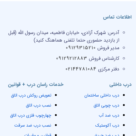
اطلاعات تماس
آدرس:
شهرک آزادی، خیابان فاطمیه، میدان رسول الله (قبل
از بازدید حضوری حتما تلفنی هماهنگ کنید)
مدیر فروش
09129315210
کارشناس فروش
09129212883
دفتر مرکزی
02144781084
درب داخلی
خدمات راسان درب + قوانین
درب داخلی ساختمان
تعویض روکش درب اتاق
درب چوبی اتاق
نصب درب اتاق
درب ضد آب
چهارچوب فلزی درب اتاق
درب آکوستیک
نصب درب ضد سرقت
درب ضد حریق
قوانین و مقررات