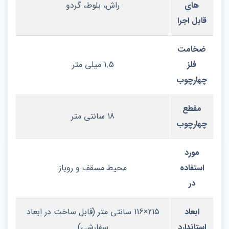
های
راش، بلوط، گردو
قابل اجرا
ضخامت
فلز
1.5 میلی‌ متر
چهارچوب
مقطع
18 سانتی‌ متر
چهارچوب
مورد
استفاده
محیط مسقف و روباز
در
ابعاد
215×116 سانتی‌ متر (قابل ساخت در ابعاد
استاندارد
سفارشی)