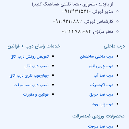
از بازدید حضوری حتما تلفنی هماهنگ کنید)
مدیر فروش
09129315210
کارشناس فروش
09129212883
دفتر مرکزی
02144781084
درب داخلی
خدمات راسان درب + قوانین
درب داخلی ساختمان
تعویض روکش درب اتاق
درب چوبی اتاق
نصب درب اتاق
درب ضد آب
چهارچوب فلزی درب اتاق
درب آکوستیک
نصب درب ضد سرقت
درب ضد حریق
قوانین و مقررات
درب پلی وود
محصولات ورودی ضدسرقت
درب ضد سرقت