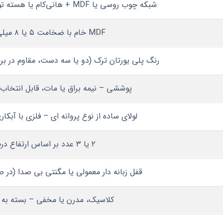
شبکه چوب روسی یا MDF + هانی‌کام یا هسته توپر (بسته به سفارش)
MDF خام با ضخامت ۵ یا ۸ میلی‌ متر
رنگ پلی‌ یورتان ترک (دو یا سه دست، مقاوم در براب
پوششی – نیمه‌ براق یا مات، قابل انتخاب ا
لولای ساده از نوع پروانه‌ ای – فلزی با آبکا
۲ یا ۳ عدد بر اساس ارتفاع درب
قفل زبانه‌ دار معمولی یا مگنتی بی‌ صدا (د
کلاسیک، مدرن یا مخفی – بسته به