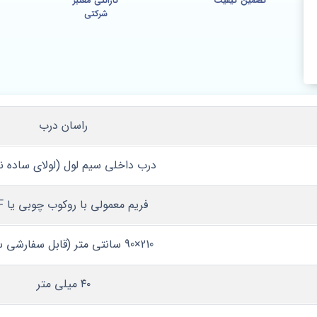
تضمین کیفیت
گارانتی معتبر
شرکتی
راسان درب
درب داخلی سیم‌ لول (لولای ساده ن
فریم معمولی با روکوب چوبی یا MDF
210×90 سانتی‌ متر (قابل سفارشی‌ سازی)
۴۰ میلی‌ متر