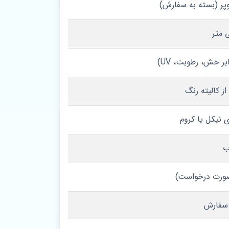
ر خش، رطوبت، UV)
ز کالیته رنگ
ری نیکل یا کروم
ر صورت درخواست)
 سفارش