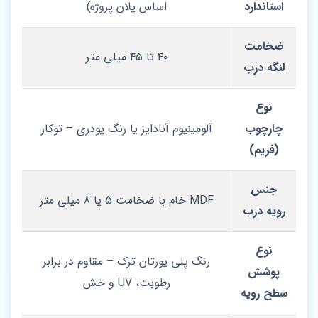
استاندارد
اساس پلان پروژه)
ضخامت
۴۰ تا ۴۵ میلی‌ متر
لنگه درب
نوع
چارچوب
آلومینیوم آنادایز یا رنگ پودری – توکار
(فریم)
جنس
MDF خام با ضخامت 5 یا 8 میلی‌ متر
رویه درب
نوع
رنگ پلی‌ یورتان ترک – مقاوم در برابر
پوشش
رطوبت، UV و خش
سطح رویه