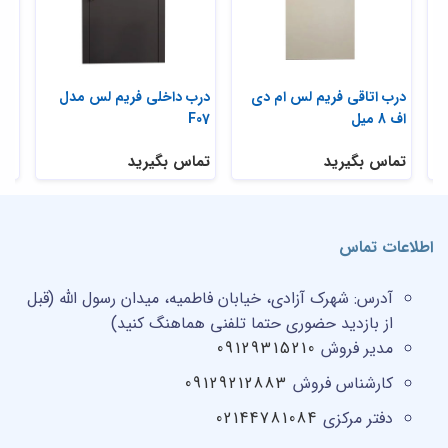
درب اتاقی فریم لس ام دی
درب داخلی فریم لس مدل
درب
اف 8 میل
F07
لس 
تماس بگیرید
تماس بگیرید
تم
اطلاعات تماس
آدرس:
شهرک آزادی، خیابان فاطمیه، میدان رسول الله (قبل
از بازدید حضوری حتما تلفنی هماهنگ کنید)
مدیر فروش
09129315210
کارشناس فروش
09129212883
دفتر مرکزی
02144781084