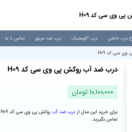
پی وی سی کد H09
اع درب داخلی
درب آکوستیک
درب ضد حریق
تماس با ما
ی سی کد H09
درب ضد آب روکش پی وی سی کد H09
10,100,000 تومان
برای خرید این مدل از
درب ضد آب
ر
تماس بگیرید.