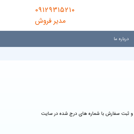
09129315210
مدیر فروش
درباره ما
وکش پی وی سی کد H09 و ثبت سفارش با شماره‌ های درج شده در سایت