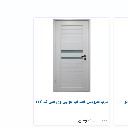
و
درب سرویس ضد آب یو پی وی سی کد r23
درب داخلی ضد آب
10,000,000 تومان
2,600,000 تومان