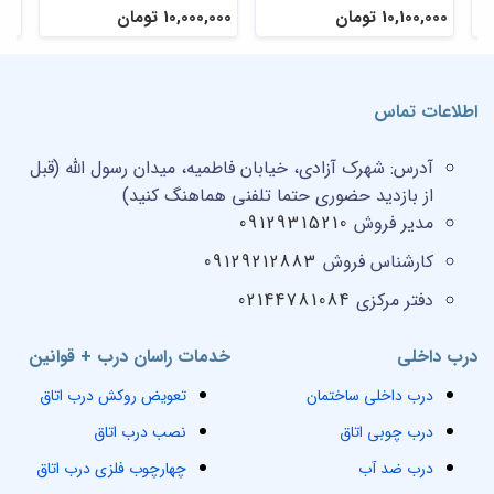
10,000,000 تومان
10,100,000 تومان
00,000
اطلاعات تماس
آدرس:
شهرک آزادی، خیابان فاطمیه، میدان رسول الله (قبل
از بازدید حضوری حتما تلفنی هماهنگ کنید)
مدیر فروش
09129315210
کارشناس فروش
09129212883
دفتر مرکزی
02144781084
درب داخلی
خدمات راسان درب + قوانین
درب داخلی ساختمان
تعویض روکش درب اتاق
درب چوبی اتاق
نصب درب اتاق
درب ضد آب
چهارچوب فلزی درب اتاق