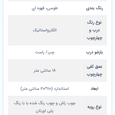
رنگ بندی
طوسی، قهوه ای
نوع رنگ
درب و
الکترواستاتیک
چهارچوب
بازشو درب
چپ/ راست
عمق کفی
18 سانتی متر
چهارچوب
ابعاد
استاندارد (110*210 سانتی متر)
چوب راش و چوب رنگ شده با با رنگ
نوع رویه
پلی اورتان