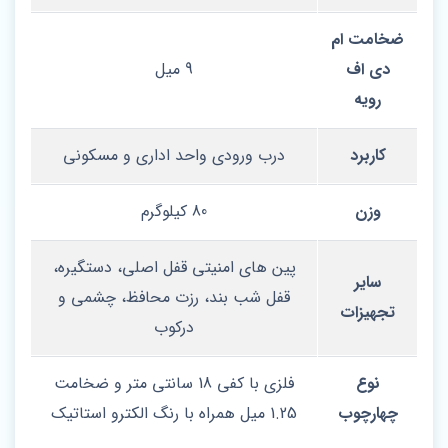
ضخامت ام
دی اف
9 میل
رویه
کاربرد
درب ورودی واحد اداری و مسکونی
وزن
80 کیلوگرم
پین های امنیتی قفل اصلی، دستگیره،
سایر
قفل شب بند، رزت محافظ، چشمی و
تجهیزات
درکوب
نوع
فلزی با کفی 18 سانتی متر و ضخامت
چهارچوب
1.25 میل همراه با رنگ الکترو استاتیک