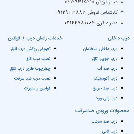
مدیر فروش
09129315210
کارشناس فروش
09129212883
دفتر مرکزی
02144781084
درب داخلی
خدمات راسان درب + قوانین
درب داخلی ساختمان
تعویض روکش درب اتاق
درب چوبی اتاق
نصب درب اتاق
درب ضد آب
چهارچوب فلزی درب اتاق
درب آکوستیک
نصب درب ضد سرقت
درب ضد حریق
قوانین و مقررات
درب پلی وود
محصولات ورودی ضدسرقت
درب ضد سرقت
درب لابی