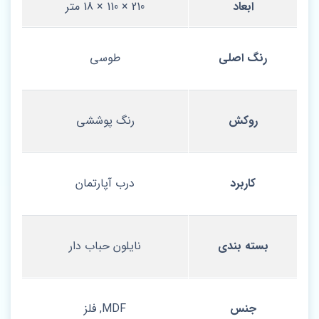
ابعاد
210 × 110 × 18 متر
رنگ اصلی
طوسی
روکش
رنگ پوششی
کاربرد
درب آپارتمان
بسته بندی
نایلون حباب دار
جنس
MDF, فلز