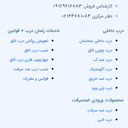
کارشناس فروش
09129212883
دفتر مرکزی
02144781084
درب داخلی
خدمات راسان درب + قوانین
درب داخلی ساختمان
تعویض روکش درب اتاق
درب چوبی اتاق
نصب درب اتاق
درب ضد آب
چهارچوب فلزی درب اتاق
درب آکوستیک
نصب درب ضد سرقت
درب ضد حریق
قوانین و مقررات
درب پلی وود
محصولات ورودی ضدسرقت
درب ضد سرقت
درب لابی