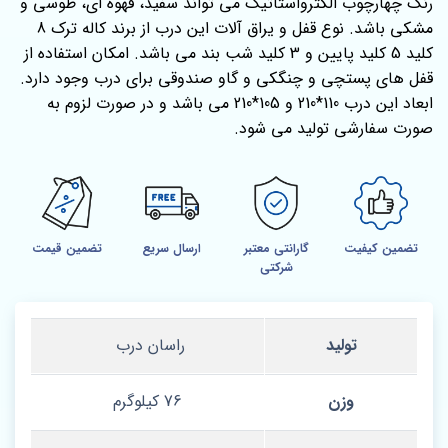
رنگ چهارچوب الکترواستاتیک می تواند سفید، قهوه ای، طوسی و
مشکی باشد. نوع قفل و یراق آلات این درب از برند کاله ترک 8
کلید 5 کلید پایین و 3 کلید شب بند می باشد. امکان استفاده از
قفل های پستچی و چنگکی و گاو صندوقی برای درب وجود دارد.
ابعاد این درب 110*210 و 105*210 می باشد و در صورت لزوم به
صورت سفارشی تولید می شود.
تضمین کیفیت
گارانتی معتبر
ارسال سریع
تضمین قیمت
شرکتی
تولید
راسان درب
وزن
76 کیلوگرم