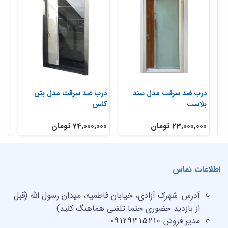
ی
درب ضد سرقت مدل سند
درب ضد سرقت مدل بتن
در
بلاست
گلس
تر
23,000,000 تومان
24,000,000 تومان
,000
اطلاعات تماس
آدرس:
شهرک آزادی، خیابان فاطمیه، میدان رسول الله (قبل
از بازدید حضوری حتما تلفنی هماهنگ کنید)
مدیر فروش
09129315210