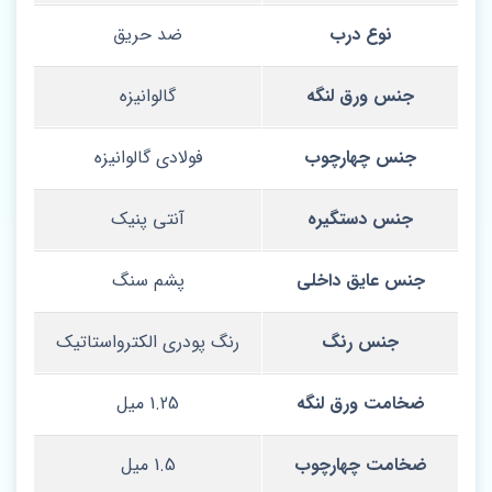
نوع درب
ضد حریق
جنس ورق لنگه
گالوانیزه
جنس چهارچوب
فولادی گالوانیزه
جنس دستگیره
آنتی پنیک
جنس عایق داخلی
پشم سنگ
جنس رنگ
رنگ پودری الکترواستاتیک
ضخامت ورق لنگه
1.25 میل
ضخامت چهارچوب
1.5 میل