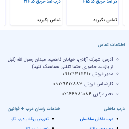
در ضد حریق کد F15
درب ضد حریق کد f14
درب
تماس بگیرید
تماس بگیرید
تم
اطلاعات تماس
آدرس:
شهرک آزادی، خیابان فاطمیه، میدان رسول الله (قبل
از بازدید حضوری حتما تلفنی هماهنگ کنید)
مدیر فروش
09129315210
کارشناس فروش
09129212883
دفتر مرکزی
02144781084
درب داخلی
خدمات راسان درب + قوانین
درب داخلی ساختمان
تعویض روکش درب اتاق
درب چوبی اتاق
نصب درب اتاق