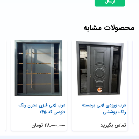
ارسال
محصولات مشابه
درب ورودی لابی برجسته
درب لابی فلزی مدرن رنگ
در
رنگ پوششی
طوسی کد 045
دکور
تماس بگیرید
48,000,000 تومان
,000