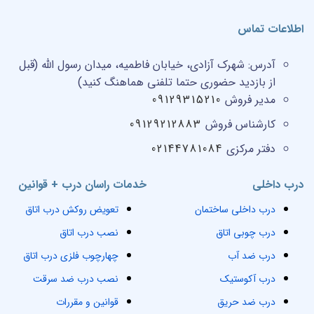
اطلاعات تماس
آدرس:
شهرک آزادی، خیابان فاطمیه، میدان رسول الله (قبل
از بازدید حضوری حتما تلفنی هماهنگ کنید)
مدیر فروش
09129315210
کارشناس فروش
09129212883
دفتر مرکزی
02144781084
درب داخلی
خدمات راسان درب + قوانین
درب داخلی ساختمان
تعویض روکش درب اتاق
درب چوبی اتاق
نصب درب اتاق
درب ضد آب
چهارچوب فلزی درب اتاق
درب آکوستیک
نصب درب ضد سرقت
درب ضد حریق
قوانین و مقررات