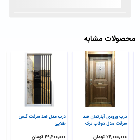
محصولات مشابه
درب ورودی آپارتمان ضد
درب مدل ضد سرقت گلس
در
سرقت مدل دوقاب ترک
طلایی
فنل
22,000,000 تومان
29,200,000 تومان
,000