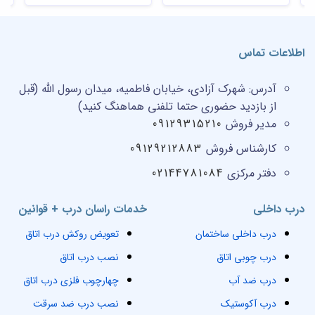
اطلاعات تماس
آدرس:
شهرک آزادی، خیابان فاطمیه، میدان رسول الله (قبل
از بازدید حضوری حتما تلفنی هماهنگ کنید)
مدیر فروش
09129315210
کارشناس فروش
09129212883
دفتر مرکزی
02144781084
درب داخلی
خدمات راسان درب + قوانین
درب داخلی ساختمان
تعویض روکش درب اتاق
درب چوبی اتاق
نصب درب اتاق
درب ضد آب
چهارچوب فلزی درب اتاق
درب آکوستیک
نصب درب ضد سرقت