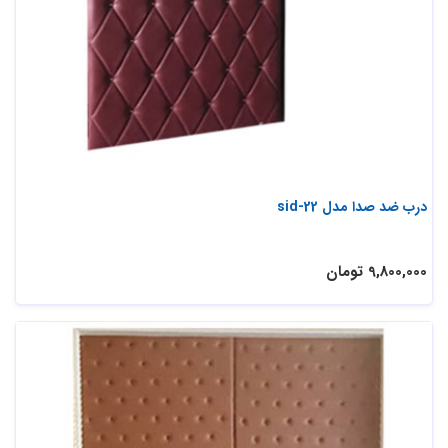
درب ضد صدا مدل sid-22
9,800,000 تومان