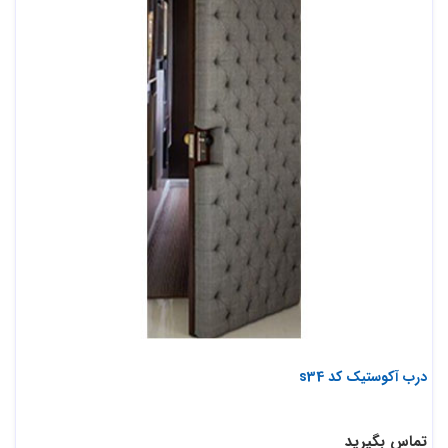
درب آکوستیک کد s34
تماس بگیرید