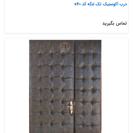
درب آکوستیک تک لنگه کد s40
تماس بگیرید