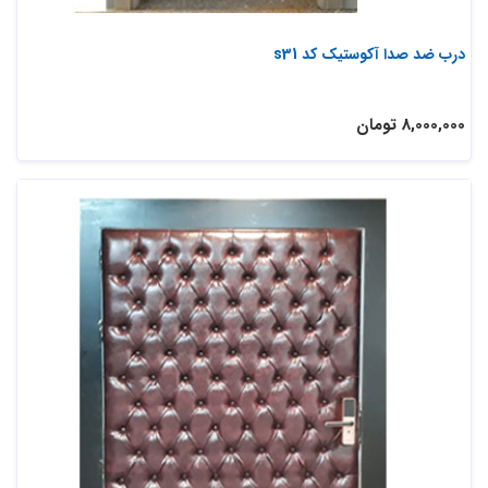
درب ضد صدا آکوستیک کد s31
8,000,000 تومان