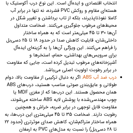
انتخاب اقتصادی و ایده‌آل است. این نوع درب آکوستیک با
هسته‌ای مقاوم و روکش PVC فشرده، نه تنها در برابر آب
کاملا نفوذناپذیرند، بلکه از تاب برداشتن و تغییر شکل در
محیط‌های مرطوب جلوگیری می‌کنند. ضخامت متداول
آن‌ها 30 تا 45 میلی‌متر است که به همراه ساختار
داخلی‌شان، قابلیت کاهش صدا در حدود 18 تا 25 دسی‌بل
را فراهم می‌کنند. این ویژگی آن‌ها را به گزینه‌ای ایده‌آل
برای سرویس‌های بهداشتی، حمام، استخرها و
آشپزخانه‌های مرطوب تبدیل کرده است، جایی که مقاومت
در برابر رطوبت اولویت اصلی می‌باشد.
درب ضد آب ABS:
اگر به دنبال ترکیبی از مقاومت بالا، دوام
طولانی و عایق‌بندی صوتی مناسب هستید، درب‌های ABS
همان محصول هستند. این درب‌ها که از مغزی MDF یا
چوب مهندسی‌شده با پوشش لایه ABS ساخته می‌شوند،
مقاومت قابل توجهی در برابر ضربه، خراش و همچنین
رطوبت دارند. ضخامت 35 تا 45 میلی‌متری این درب‌ها، به
همراه ساختار متراکم‌شان، کاهش صدای موثرتری (حدود 22
تا 28 دسی‌بل) را نسبت به مدل‌های PVC به ارمغان