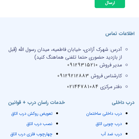
ارسال
اطلاعات تماس
آدرس:
شهرک آزادی، خیابان فاطمیه، میدان رسول الله (قبل
از بازدید حضوری حتما تلفنی هماهنگ کنید)
مدیر فروش
09129315210
کارشناس فروش
09129212883
دفتر مرکزی
02144781084
درب داخلی
خدمات راسان درب + قوانین
درب داخلی ساختمان
تعویض روکش درب اتاق
درب چوبی اتاق
نصب درب اتاق
درب ضد آب
چهارچوب فلزی درب اتاق