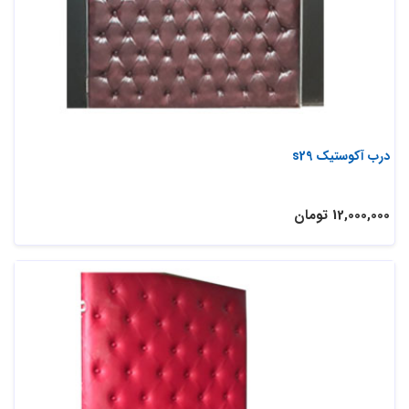
درب آکوستیک s29
12,000,000 تومان