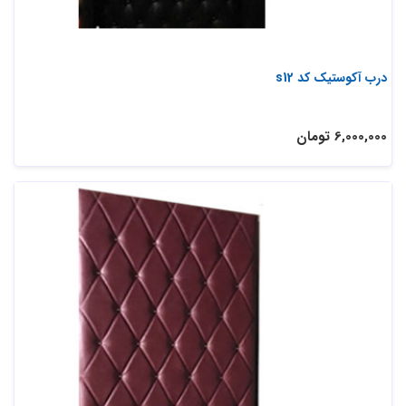
درب آکوستیک کد s12
6,000,000 تومان