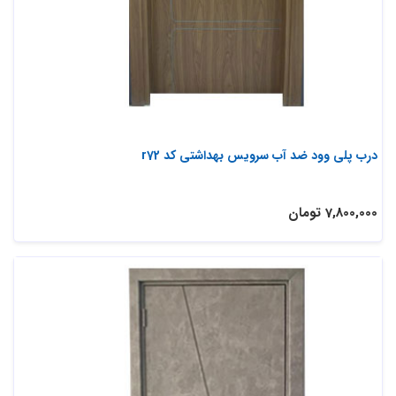
درب پلی وود ضد آب سرویس بهداشتی کد r72
7,800,000 تومان