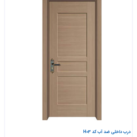
درب داخلی ضد آب کد H03