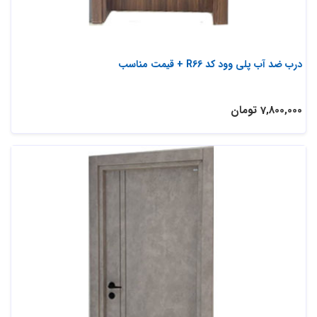
درب ضد آب پلی وود کد R66 + قیمت مناسب
7,800,000 تومان