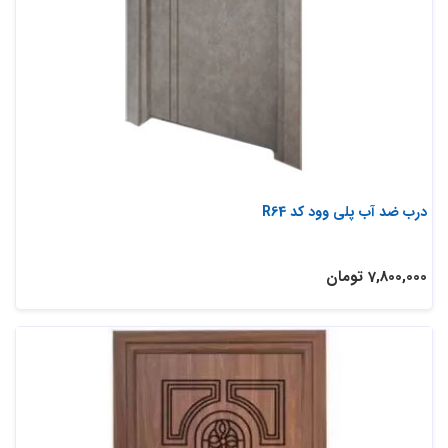
درب ضد آب پلی وود کد R64
7,800,000 تومان