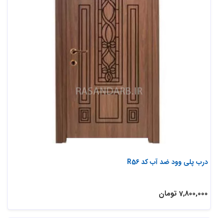
درب پلی وود ضد آب کد R56
7,800,000 تومان