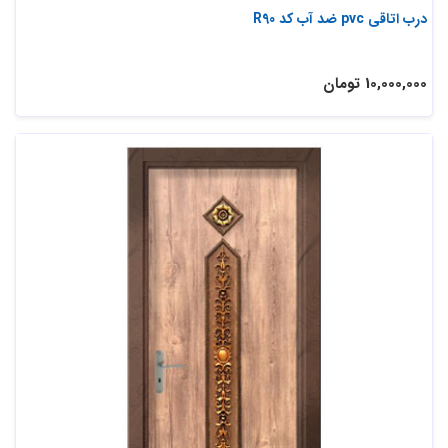
درب اتاقی pvc ضد آب کد R90
10,000,000 تومان