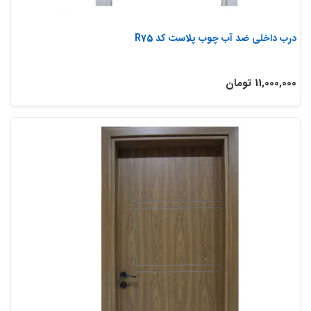
درب داخلی ضد آب چوب پلاست کد R75
11,000,000 تومان