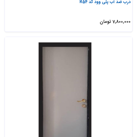
درب ضد آب پلی وود کد R54
7,800,000 تومان