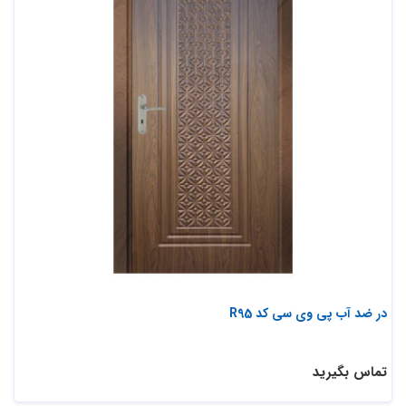
در ضد آب پی وی سی کد R95
تماس بگیرید