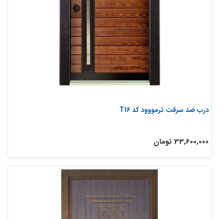
درب ضد سرقت ترمووود کد T16
33,600,000 تومان