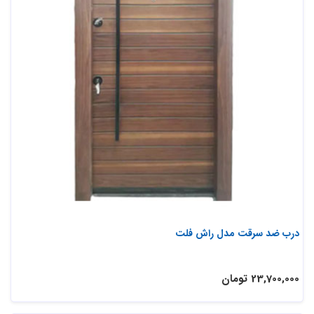
درب ضد سرقت مدل راش فلت
23,700,000 تومان