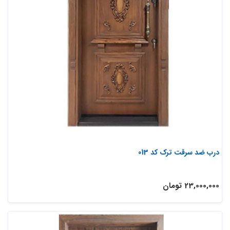
درب ضد سرقت ترک کد 013
23,000,000 تومان