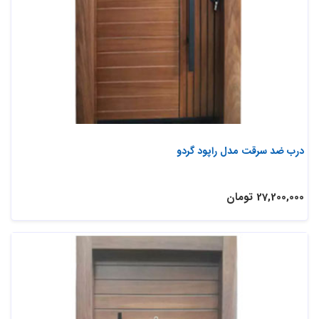
درب ضد سرقت مدل راپود گردو
27,200,000 تومان