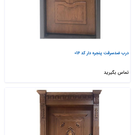
درب ضدسرقت پنجره دار کد 016
تماس بگیرید