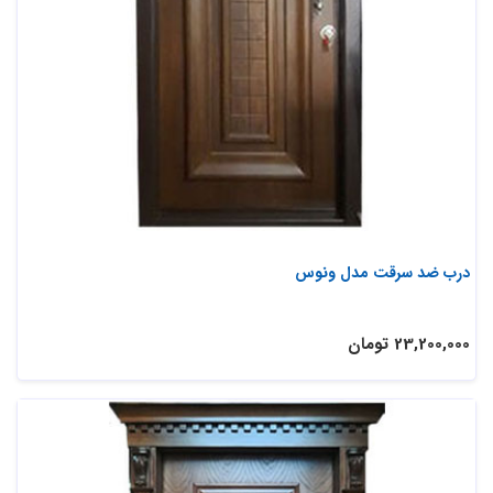
درب ضد سرقت مدل ونوس
23,200,000 تومان