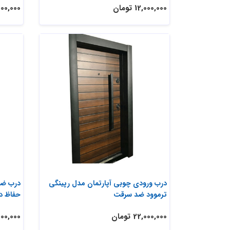
12,000,000 تومان
32,000,000
درب ورودی چوبی آپارتمان مدل رپینگی
درب ضد
ترموود ضد سرقت
حفاظ دا
22,000,000 تومان
31,000,000