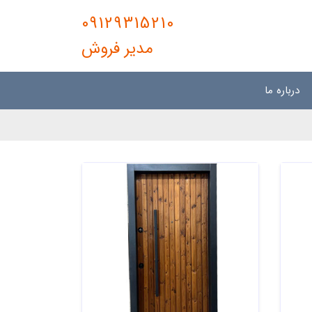
09129315210
مدیر فروش
درباره ما