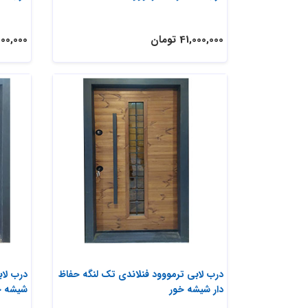
41,000,000 تومان
39,000,000
درب لابی ترمووود فنلاندی تک لنگه حفاظ
درب لاب
دار شیشه خور
شیشه خ