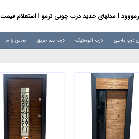
ووود | مدلهای جدید درب چوبی ترمو | استعلام قیمت
اع درب داخلی
درب آکوستیک
درب ضد حریق
تماس با ما