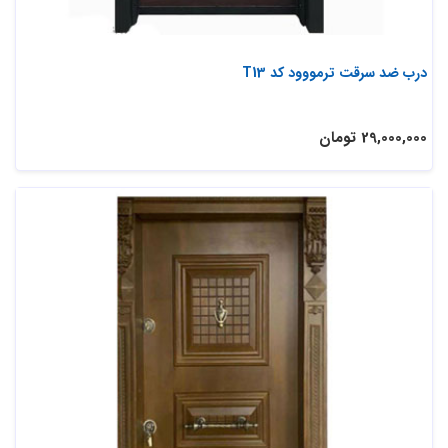
درب ضد سرقت ترمووود کد T13
29,000,000 تومان