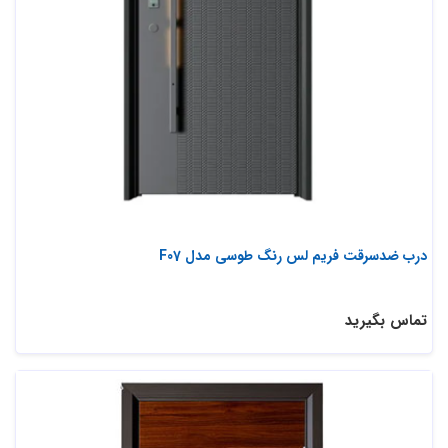
درب ضدسرقت فریم لس رنگ طوسی مدل F07
تماس بگیرید