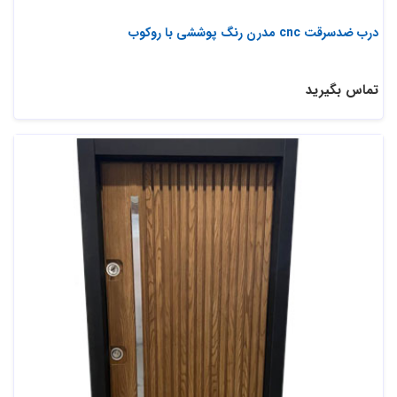
درب ضدسرقت cnc مدرن رنگ پوششی با روکوب
تماس بگیرید