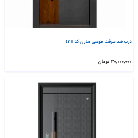
درب ضد سرقت طوسی مدرن کد s35
30,000,000 تومان