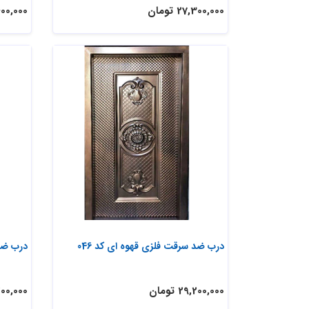
27,300,000 تومان
31,400,000
درب ضد سرقت فلزی قهوه ای کد 046
درب ضد
29,200,000 تومان
28,200,000