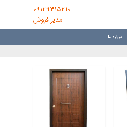
09129315210
مدیر فروش
درباره ما