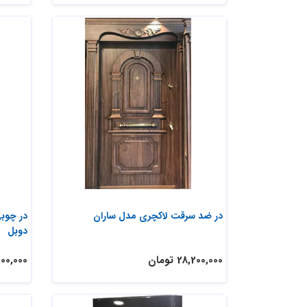
در ضد سرقت لاکچری مدل ساران
در چوب
دوبل
28,200,000 تومان
28,100,000