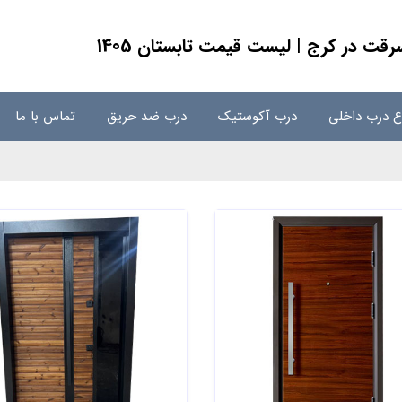
 در کرج | لیست قیمت تابستان 1405
اع درب داخلی
درب آکوستیک
درب ضد حریق
تماس با ما