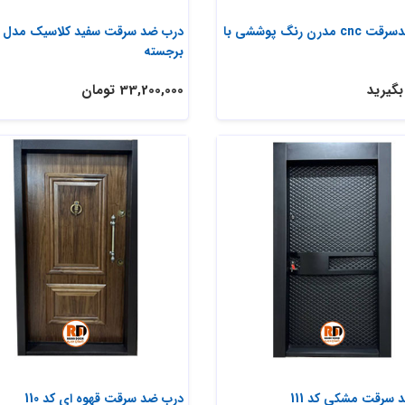
درب ضدسرقت cnc مدرن رنگ پوششی با
درب ضد سرقت سفید کلاسیک مدل س
برجسته
گیرید
33,200,000 تومان
سرقت مشکی کد 111
درب ضد سرقت قهوه ای کد 110