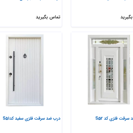
گیرید
تماس بگیرید
سرقت فلزی کد S52
درب ضد سرقت فلزی سفید کدS51