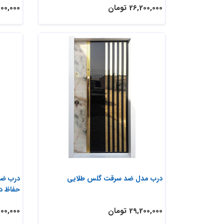
26,200,000 تومان
28,200,000
درب مدل ضد سرقت گلس طلایی
درب ضد
حفاظ دا
29,200,000 تومان
31,000,000