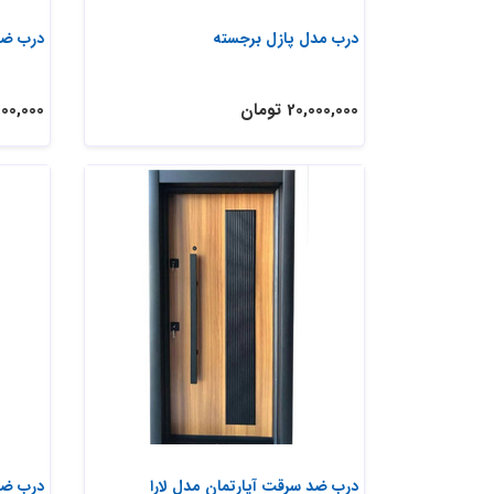
درب مدل پازل برجسته
درب ضد
20,000,000 تومان
26,200,000
درب ضد سرقت آپارتمان مدل لارا
درب ضد