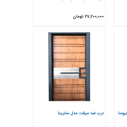
27,200,000 تومان
روسا
درب ضد سرقت مدل سابرینا