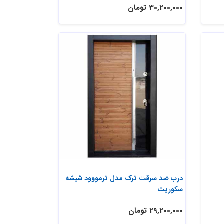
30,200,000 تومان
درب ضد سرقت ترک مدل ترمووود شیشه
سکوریت
29,200,000 تومان