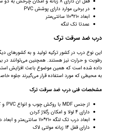
قفل آن دارای 8 زبانه و امکان چرخش به دو سمت
در برخی موارد دارای پوشش PVC
ابعاد 210*110 سانتی‌متر
عمدتا تک لنگه
درب ضد سرقت ترک
این نوع درب در کشور ترکیه تولید و به کشورهای دیگ
رطوبت و حرارت نیز هستند. همچنین می‌توانند در برا
داده شده است که همین موضوع باعث افزایش استحک
به محیطی که مورد استفاده قرار می‌گیرند جلوه خاص
مشخصات فنی درب ضد سرقت ترک
از جنس MDF با روکش چوب و انواع PVC و کامپوزیت
دارای 4 لولا و امکان رگلاژ کردن
ابعاد درب تک لنگه 210*110 سانتی‌متر و ابعاد درب دو لنگه 212*116 سانتی‌متر می‌باشد
دارای قفل 14 زبانه مولتی لاک