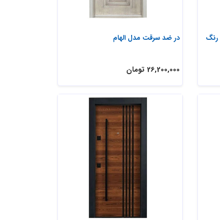
در ضد سرقت مدرن و ساده کد s34 رنگ
در ضد سرقت مدل الهام
26,200,000 تومان