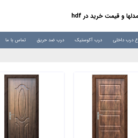
لها و قیمت خرید در hdf
اع درب داخلی
درب آکوستیک
درب ضد حریق
تماس با ما