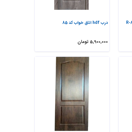
درب hdf اتاق خواب کد 85
5,900,000 تومان