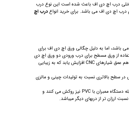
داخلی درب اچ دی اف باعث شده است این نوع درب
 درب اچ دی اف می باشد. برای خرید انواع
درب اچ
ی باشد، اما به دلیل چگالی ورق اچ دی اف برای
تفاده از ورق مسطح برای درب ورودی دو ورق اچ دی
اف 3 میل روی هم پرس شود که انجام این عمل باعث می شود هم استحکام این نوع درب به میزان قابل توجهی بالا رود و هم عمق شیارهای CNC افزایش یابد که به زیبایی
 در سطح بالاتری نسبت به تولیدات چینی و مالزی
ورق اچ دی اف در پشت و روی تخته های چوبی پرس می شود، در کارخانه های تولید کننده درب، ورق اچ دی اف را به وسیله دستگاه ممبران با PVC نیز روکش می کنند و
سبت ارزان تر از دربهای دیگر میباشد.