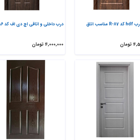
خرید درب hdf کد R-87 مناسب اتاق
درب داخلی و اتاقی اچ دی اف کد R-86
تومان
4,000,000 تومان