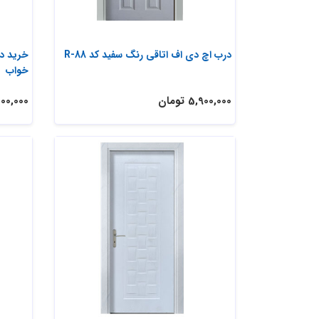
درب اچ دی اف اتاقی رنگ سفید کد R-88
خواب
5,900,000 تومان
4,500,000 