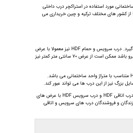
ختمانی مورد استفاده در استراکچر درب داخلی
مورد ارزیابی و قیمت گذاری قرار می گیرد. قیمت درب داخلی HDF نیز از این قانون مستثنی نمی باشد. رویه های درب HDF از کشور های مختلف ترکیه و چین خریداری می
معمولا درب داخلی ساختمان HDF با عرض های ۸۰ تا ۹۰ سانتی متر برای درب های اتاقی ساختمانی مورد استفاده قرار می گیرد. درب سرویس و حمام HDF نیز معمولا با عرض
های ۷۰ تا ۸۰ سانتی متر تولید می شود. البته با توجه به اینکه درب های سرویس HDF ممکن است با محدودیت هایی روبرو باشد ممکن است از عرض ۷۰ سانتی متر کمتر نیز
وجود روشویی در سرویس عامل محدودیت زا برای عرض درب داخلی سرویس HDF می باشد. معمولا عرض درب اتاقی HDF متناسب با متراژ واحد ساختمانی می باشد.
البته قیمت درب داخلی ساختمانی سرویس HDF با درب اتاق HDF متفاوت نمی باشد. این به این خاطر می باشد که رویه درب اتاقی HDF و درب سرویس HDF با عرض های
زندگان و فروشندگان درب های سرویس و اتاقی