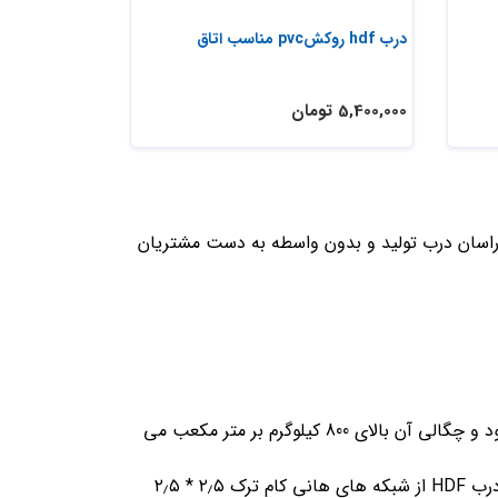
درب hdf روکشpvc مناسب اتاق
5,400,000 تومان
راسان درب تولید و بدون واسطه به دست مشتریان
HDF مخفف کلمات High density fiberboard می باشد. اچ دی اف نوعی تخته فیبر است که به روش خشک تولید می شود و چگالی آن بالای 800 کیلوگرم بر متر مکعب می
وزن کم درب اچ دی اف و مقاومت بالای رویه ها و کیفیت بالای کلاف چوبی از جمله ی این موارد می باشد. ساختار داخل درب HDF از شبکه های هانی کام ترک ۲٫۵ * ۲٫۵