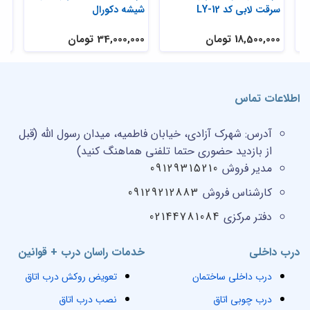
سرقت لابی کد LY-12
شیشه دکورال
18,500,000 تومان
34,000,000 تومان
,000
اطلاعات تماس
آدرس:
شهرک آزادی، خیابان فاطمیه، میدان رسول الله (قبل
از بازدید حضوری حتما تلفنی هماهنگ کنید)
مدیر فروش
09129315210
کارشناس فروش
09129212883
دفتر مرکزی
02144781084
درب داخلی
خدمات راسان درب + قوانین
درب داخلی ساختمان
تعویض روکش درب اتاق
درب چوبی اتاق
نصب درب اتاق