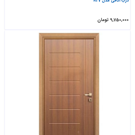
درب اتاقی مدل R27
9,750,000 تومان