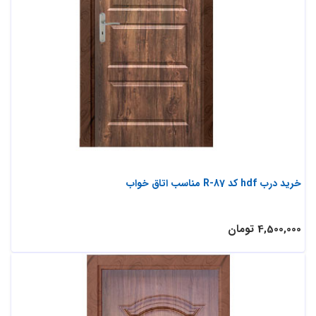
خرید درب hdf کد R-87 مناسب اتاق خواب
4,500,000 تومان