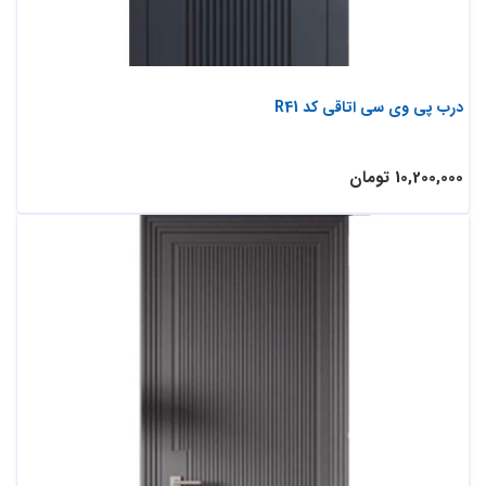
درب پی وی سی اتاقی کد R41
10,200,000 تومان