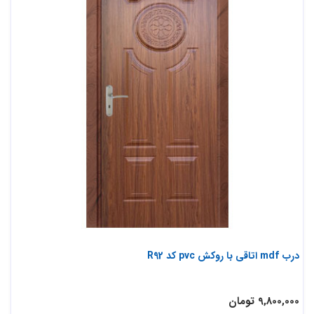
درب mdf اتاقی با روکش pvc کد R92
9,800,000 تومان