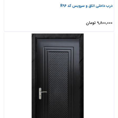
درب داخلی اتاق و سرویس کد R96
9,800,000 تومان