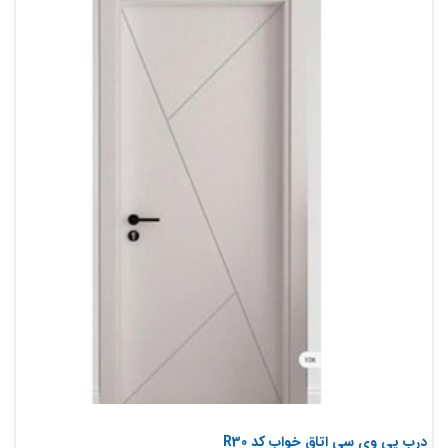
درب پی وی سی اتاق خواب کد R30