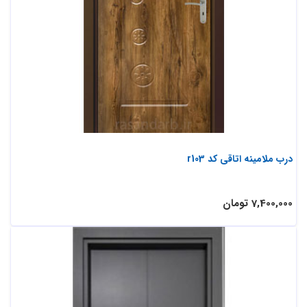
درب ملامینه اتاقی کد r103
7,400,000 تومان