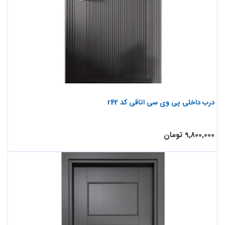
درب داخلی پی وی سی اتاقی کد r42
9,800,000 تومان