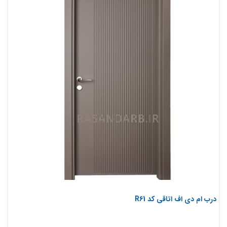
درب ام دی اف اتاقی کد R61