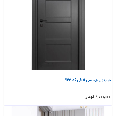
درب پی وی سی اتاقی کد R43
9,700,000 تومان