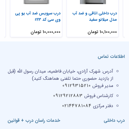
درب داخلی اتاقی و ضد آب
درب سرویس ضد آب یو پی
درب
مدل میلانو سفید
وی سی کد r23
10,100,000 تومان
10,000,000 تومان
,000
اطلاعات تماس
آدرس:
شهرک آزادی، خیابان فاطمیه، میدان رسول الله (قبل
از بازدید حضوری حتما تلفنی هماهنگ کنید)
مدیر فروش
09129315210
کارشناس فروش
09129212883
دفتر مرکزی
02144781084
درب داخلی
خدمات راسان درب + قوانین