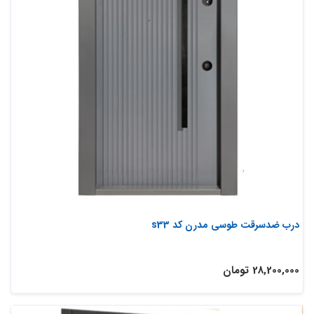
درب ضدسرقت طوسی مدرن کد s33
28,200,000 تومان