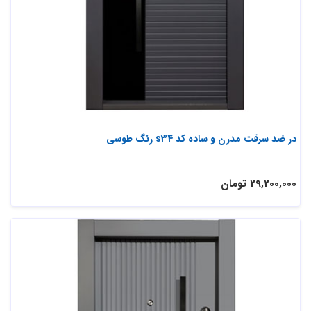
در ضد سرقت مدرن و ساده کد s34 رنگ طوسی
29,200,000 تومان