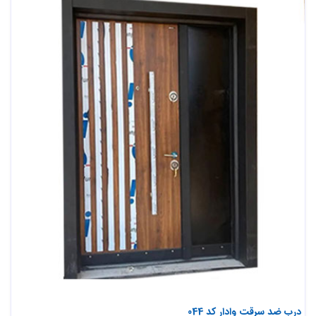
درب ضد سرقت وادار کد 044