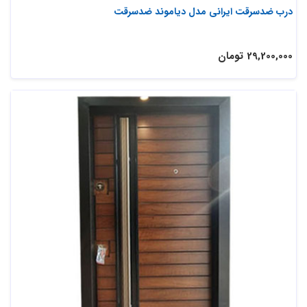
درب ضدسرقت ایرانی مدل دیاموند ضدسرقت
29,200,000 تومان