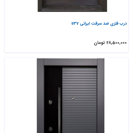
درب فلزی ضد سرقت ایرانی s37
28,500,000 تومان