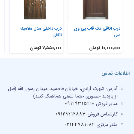
درب اتاقی تک قاب پی وی
درب داخلی مدل ملامینه
درب hdf 
سی
اتاقی
10,000,000 تومان
7,550,000 تومان
000
اطلاعات تماس
آدرس:
شهرک آزادی، خیابان فاطمیه، میدان رسول الله (قبل
از بازدید حضوری حتما تلفنی هماهنگ کنید)
مدیر فروش
09129315210
کارشناس فروش
09129212883
دفتر مرکزی
02144781084