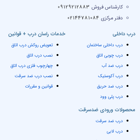
کارشناس فروش
09129212883
دفتر مرکزی
02144781084
درب داخلی
خدمات راسان درب + قوانین
درب داخلی ساختمان
تعویض روکش درب اتاق
درب چوبی اتاق
نصب درب اتاق
درب ضد آب
چهارچوب فلزی درب اتاق
درب آکوستیک
نصب درب ضد سرقت
درب ضد حریق
قوانین و مقررات
درب پلی وود
محصولات ورودی ضدسرقت
درب ضد سرقت
درب لابی