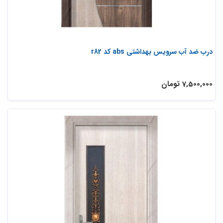
درب ضد آب سرویس بهداشتی abs کد r82
7,500,000 تومان