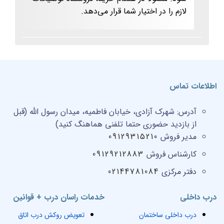
لازم را در اختیار شما قرار می‎‌دهد.
اطلاعات تماس
آدرس:
شهرک آزادی، خیابان فاطمیه، میدان رسول الله (قبل
از بازدید حضوری حتما تلفنی هماهنگ کنید)
مدیر فروش
09129315210
کارشناس فروش
09129212883
دفتر مرکزی
02144781084
درب داخلی
خدمات راسان درب + قوانین
درب داخلی ساختمان
تعویض روکش درب اتاق