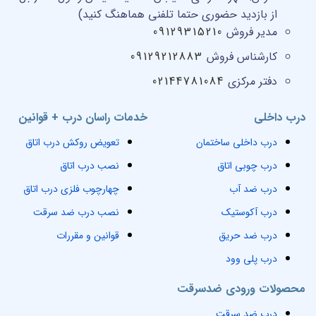
از بازدید حضوری حتما تلفنی هماهنگ کنید)
مدیر فروش
09129315210
کارشناس فروش
09129212883
دفتر مرکزی
02144781084
درب داخلی
خدمات راسان درب + قوانین
درب داخلی ساختمان
تعویض روکش درب اتاق
درب چوبی اتاق
نصب درب اتاق
درب ضد آب
چهارچوب فلزی درب اتاق
درب آکوستیک
نصب درب ضد سرقت
درب ضد حریق
قوانین و مقررات
درب پلی وود
محصولات ورودی ضدسرقت
درب ضد سرقت