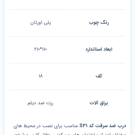
رنگ چوب
پلی اورتان
ابعاد استاندارد
110*210
کف
18
یراق آلات
رزت ضد دیلم
درب ضد سرقت کد S31
مناسب برای نصب در محیط های
مختلف اعم از ساختمان های مسکونی، دفاتر کاری و شخصی