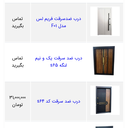
درب ضدسرقت فریم لس
تماس
مدل F01
بگیرید
درب ضد سرقت یک و نیم
تماس
لنگه s65
بگیرید
31,000,000
درب ضد سرقت کد s64
تومان