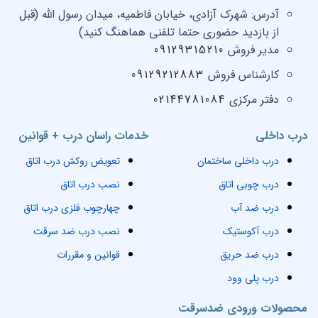
آدرس:
شهرک آزادی، خیابان فاطمیه، میدان رسول الله (قبل
از بازدید حضوری حتما تلفنی هماهنگ کنید)
مدیر فروش
09129315210
کارشناس فروش
09129212883
دفتر مرکزی
02144781084
درب داخلی
خدمات راسان درب + قوانین
درب داخلی ساختمان
تعویض روکش درب اتاق
درب چوبی اتاق
نصب درب اتاق
درب ضد آب
چهارچوب فلزی درب اتاق
درب آکوستیک
نصب درب ضد سرقت
درب ضد حریق
قوانین و مقررات
درب پلی وود
محصولات ورودی ضدسرقت