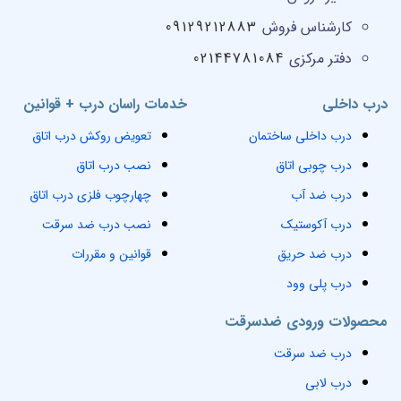
کارشناس فروش
09129212883
دفتر مرکزی
02144781084
درب داخلی
خدمات راسان درب + قوانین
درب داخلی ساختمان
تعویض روکش درب اتاق
درب چوبی اتاق
نصب درب اتاق
درب ضد آب
چهارچوب فلزی درب اتاق
درب آکوستیک
نصب درب ضد سرقت
درب ضد حریق
قوانین و مقررات
درب پلی وود
محصولات ورودی ضدسرقت
درب ضد سرقت
درب لابی