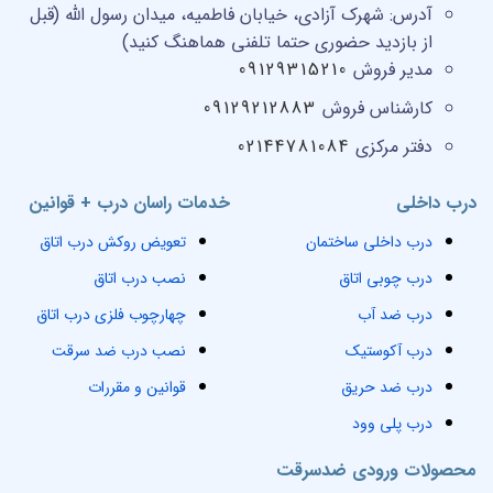
آدرس:
شهرک آزادی، خیابان فاطمیه، میدان رسول الله (قبل
از بازدید حضوری حتما تلفنی هماهنگ کنید)
مدیر فروش
09129315210
کارشناس فروش
09129212883
دفتر مرکزی
02144781084
درب داخلی
خدمات راسان درب + قوانین
درب داخلی ساختمان
تعویض روکش درب اتاق
درب چوبی اتاق
نصب درب اتاق
درب ضد آب
چهارچوب فلزی درب اتاق
درب آکوستیک
نصب درب ضد سرقت
درب ضد حریق
قوانین و مقررات
درب پلی وود
محصولات ورودی ضدسرقت